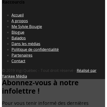
Raccourcis
Accueil
A propos
Me Sylvie Bougie
Blogue
Balados
Dans les médias
Politique de confidentialité
Partenaires
Contact
© 2019 Vigi Québec - Tout droit réservé -
Réalisé par
Yankee Média
Abonnez-vous à notre
infolettre !
Pour vous tenir informé des dernières