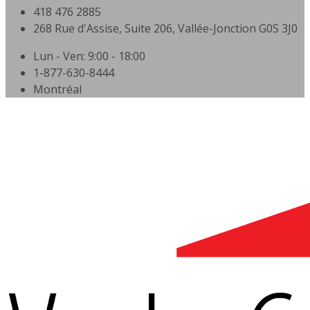
418 476 2885
268 Rue d'Assise, Suite 206, Vallée-Jonction G0S 3J0
Lun - Ven: 9:00 - 18:00
1-877-630-8444
Montréal