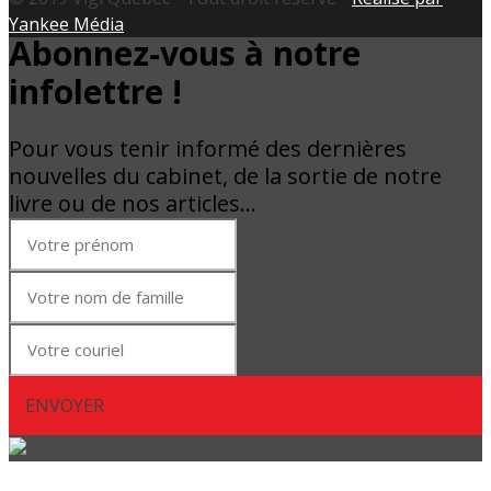
Yankee Média
Abonnez-vous à notre
infolettre !
Pour vous tenir informé des dernières
nouvelles du cabinet, de la sortie de notre
livre ou de nos articles…
ENVOYER