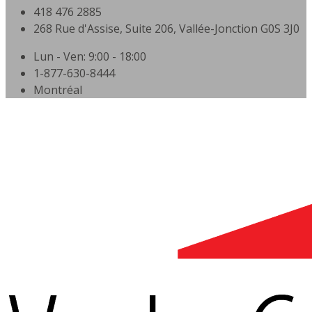
418 476 2885
268 Rue d'Assise, Suite 206, Vallée-Jonction G0S 3J0
Lun - Ven: 9:00 - 18:00
1-877-630-8444
Montréal