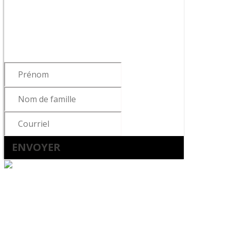
infolettre !
Pour vous tenir informé des dernières
nouvelles du cabinet, de la sortie de
notre livre ou de nos articles…
ENVOYER