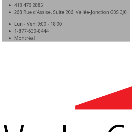
418 476 2885
268 Rue d'Assise, Suite 206, Vallée-Jonction G0S 3J0
Lun - Ven: 9:00 - 18:00
1-877-630-8444
Montréal