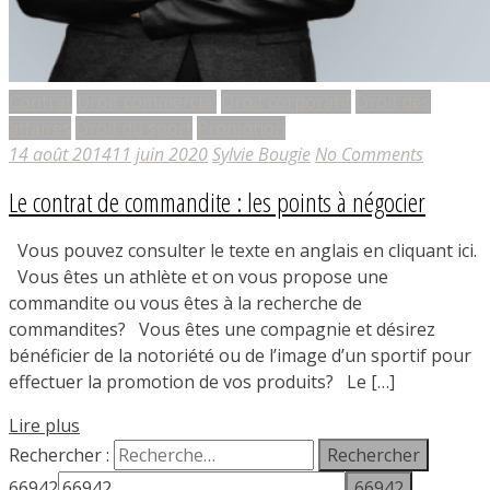
Contrat
Droit commercial
Droit corporatif
Droit des
affaires
Droit du sport
Promotion
14 août 2014
11 juin 2020
Sylvie Bougie
No Comments
Le contrat de commandite : les points à négocier
Vous pouvez consulter le texte en anglais en cliquant ici.
Vous êtes un athlète et on vous propose une
commandite ou vous êtes à la recherche de
commandites? Vous êtes une compagnie et désirez
bénéficier de la notoriété ou de l’image d’un sportif pour
effectuer la promotion de vos produits? Le […]
Lire plus
Rechercher :
66942