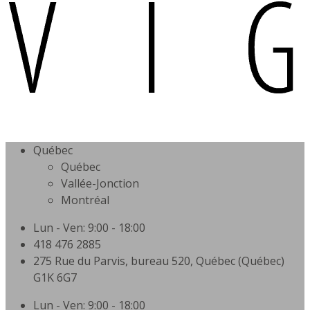
Québec
Québec
Vallée-Jonction
Montréal
Lun - Ven: 9:00 - 18:00
418 476 2885
275 Rue du Parvis, bureau 520, Québec (Québec)
G1K 6G7
Lun - Ven: 9:00 - 18:00