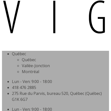
Québec
Québec
Vallée-Jonction
Montréal
Lun - Ven: 9:00 - 18:00
418 476 2885
275 Rue du Parvis, bureau 520, Québec (Québec)
G1K 6G7
Lun - Ven: 9:00 - 18:00