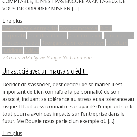
COMPTABLE, IL N’EST PAS ENCORE AVANTAGEUX DE
VOUS INCORPORER? MISE EN […]
Lire plus
Démarrage d'entreprise
Droit commercial
Droit
corporatif
Droit des affaires
Droit du travail
Informations
pratico-pratique
Réorganisation corporative
Structure
juridique
Vidéos
23 mars 2023
Sylvie Bougie
No Comments
Un associé avec un mauvais crédit !
Décider de s’associer, c’est décider de se marier Il est
important de bien connaître la personnalité de son
associé, incluant sa tolérance au stress et sa tolérance au
risque. Il faut aussi connaître sa capacité d’emprunt car le
tout pourra avoir des impacts sur l’entreprise dans le
futur. Me Bougie nous parle d’un exemple où […]
Lire plus