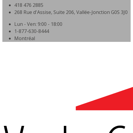
418 476 2885
268 Rue d'Assise, Suite 206, Vallée-Jonction G0S 3J0
Lun - Ven: 9:00 - 18:00
1-877-630-8444
Montréal