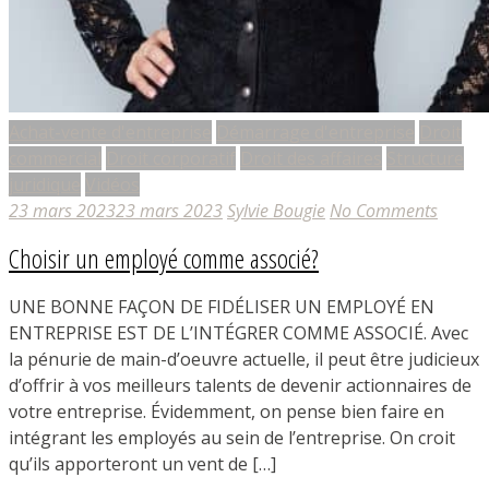
Achat-vente d'entreprise
Démarrage d'entreprise
Droit
commercial
Droit corporatif
Droit des affaires
Structure
juridique
Vidéos
23 mars 2023
23 mars 2023
Sylvie Bougie
No Comments
Choisir un employé comme associé?
UNE BONNE FAÇON DE FIDÉLISER UN EMPLOYÉ EN
ENTREPRISE EST DE L’INTÉGRER COMME ASSOCIÉ. Avec
la pénurie de main-d’oeuvre actuelle, il peut être judicieux
d’offrir à vos meilleurs talents de devenir actionnaires de
votre entreprise. Évidemment, on pense bien faire en
intégrant les employés au sein de l’entreprise. On croit
qu’ils apporteront un vent de […]