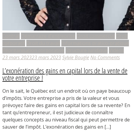
Contrat
Démarrage d'entreprise
Droit commercial
Droit
corporatif
Droit du travail
Informations pratico-pratique
Réorganisation corporative
Structure juridique
Vidéos
23 mars 2023
23 mars 2023
Sylvie Bougie
No Comments
L’exonération des gains en capital lors de la vente de
votre entreprise !
On le sait, le Québec est un endroit où on paye beaucoup
d’impôts. Votre entreprise a pris de la valeur et vous
prévoyez faire des gains en capital lors de sa revente? En
tant qu’entrepreneur, il est judicieux de connaître
quelques concepts au niveau fiscal qui peut permettre de
sauver de l’impôt. L’exonération des gains en […]