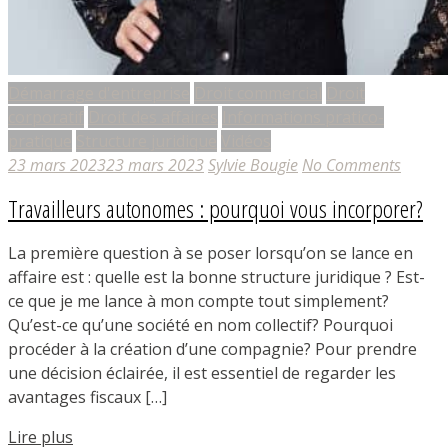
Démarrage d'entreprise
Droit commercial
Droit
corporatif
Droit des affaires
Informations pratico-
pratique
Structure juridique
Vidéos
23 mars 2023
23 mars 2023
Sylvie Bougie
No Comments
Travailleurs autonomes : pourquoi vous incorporer?
La première question à se poser lorsqu’on se lance en
affaire est : quelle est la bonne structure juridique ? Est-
ce que je me lance à mon compte tout simplement?
Qu’est-ce qu’une société en nom collectif? Pourquoi
procéder à la création d’une compagnie? Pour prendre
une décision éclairée, il est essentiel de regarder les
avantages fiscaux […]
Lire plus