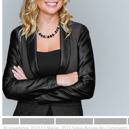
Contrat
Droit corporatif
Droit des affaires
Droit du travail
26 novembre 2021
23 février 2023
Sylvie Bougie
No Comments