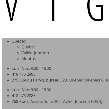
Québec
Québec
Vallée-Jonction
Montréal
Lun - Ven: 9:00 - 18:00
418 476 2885
275 Rue du Parvis, bureau 520, Québec (Québec) G1K
Lun - Ven: 9:00 - 18:00
418 476 2885
268 Rue d'Assise, Suite 206, Vallée-Jonction G0S 3J0