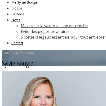
Me Sylvie Bougie
Blogue
Balados
Livres
Maximiser la valeur de son entreprise
Éviter les pièges en affaires
5 conseils légaux essentiels pour tout entrepre
Contact
Tous les articles par
Sylvie Bougie