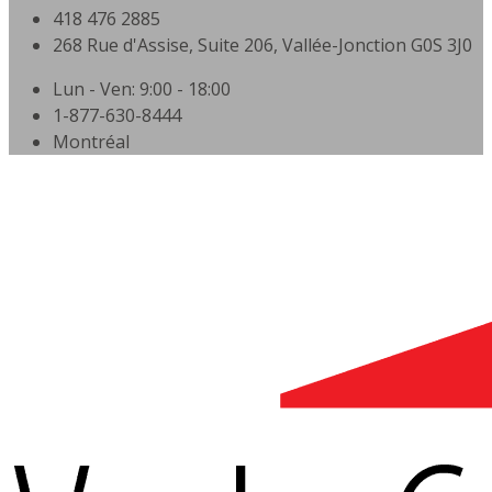
418 476 2885
268 Rue d'Assise, Suite 206, Vallée-Jonction G0S 3J0
Lun - Ven: 9:00 - 18:00
1-877-630-8444
Montréal