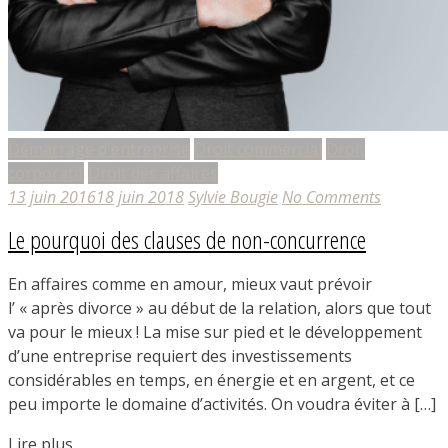
Démarrage d'entreprise
Droit commercial
Droit
corporatif
Droit des affaires
13 juin 2016
18 juin 2018
Sylvie Bougie
No Comments
Le pourquoi des clauses de non-concurrence
En affaires comme en amour, mieux vaut prévoir
l’ « après divorce » au début de la relation, alors que tout
va pour le mieux ! La mise sur pied et le développement
d’une entreprise requiert des investissements
considérables en temps, en énergie et en argent, et ce
peu importe le domaine d’activités. On voudra éviter à […]
Lire plus