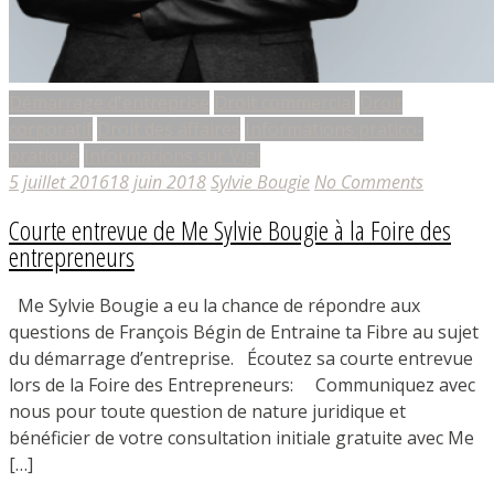
Démarrage d'entreprise
Droit commercial
Droit
corporatif
Droit des affaires
Informations pratico-
pratique
Informations sur Vigi
5 juillet 2016
18 juin 2018
Sylvie Bougie
No Comments
Courte entrevue de Me Sylvie Bougie à la Foire des
entrepreneurs
Me Sylvie Bougie a eu la chance de répondre aux
questions de François Bégin de Entraine ta Fibre au sujet
du démarrage d’entreprise. Écoutez sa courte entrevue
lors de la Foire des Entrepreneurs: Communiquez avec
nous pour toute question de nature juridique et
bénéficier de votre consultation initiale gratuite avec Me
[…]