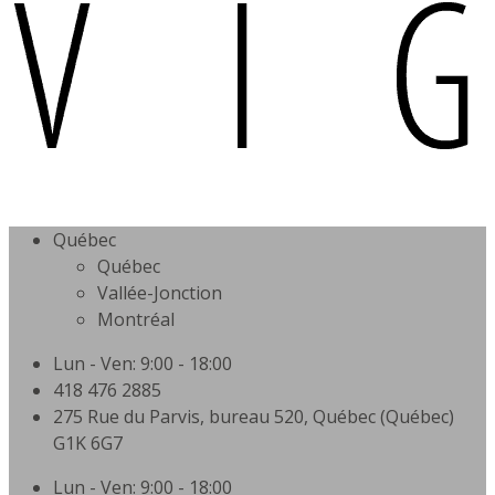
Québec
Québec
Vallée-Jonction
Montréal
Lun - Ven: 9:00 - 18:00
418 476 2885
275 Rue du Parvis, bureau 520, Québec (Québec)
G1K 6G7
Lun - Ven: 9:00 - 18:00