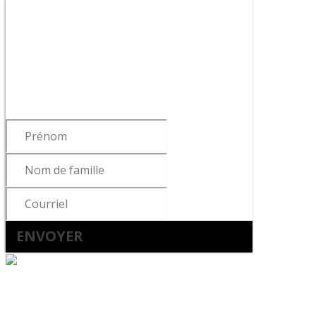
Abonnez-vous à notre
infolettre !
Pour vous tenir informé des dernières
nouvelles du cabinet, de la sortie de
notre livre ou de nos articles…
ENVOYER