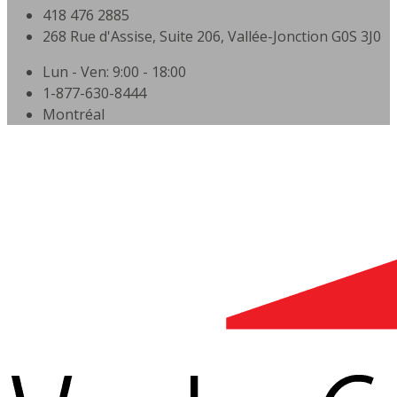
418 476 2885
268 Rue d'Assise, Suite 206, Vallée-Jonction G0S 3J0
Lun - Ven: 9:00 - 18:00
1-877-630-8444
Montréal