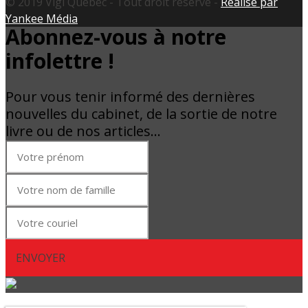
© 2019 Vigi Québec - Tout droit réservé -
Réalisé par
Yankee Média
Abonnez-vous à notre
infolettre !
Pour vous tenir informé des dernières
nouvelles du cabinet, de la sortie de notre
livre ou de nos articles…
ENVOYER