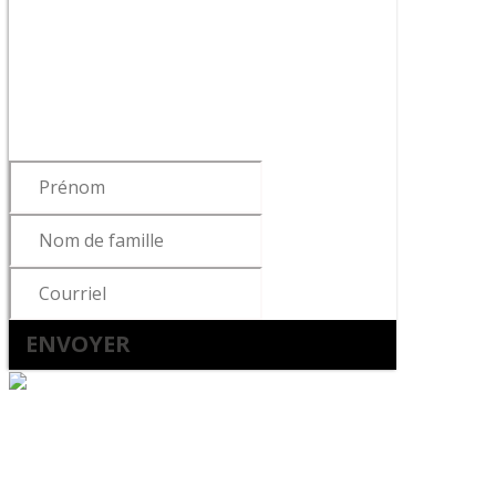
infolettre !
Pour vous tenir informé des dernières
nouvelles du cabinet, de la sortie de
notre livre ou de nos articles…
ENVOYER