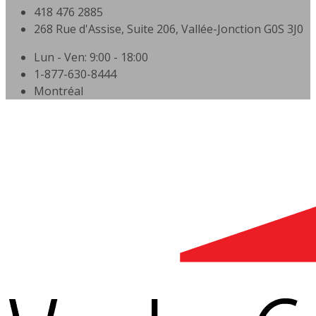
418 476 2885
268 Rue d'Assise, Suite 206, Vallée-Jonction G0S 3J0
Lun - Ven: 9:00 - 18:00
1-877-630-8444
Montréal