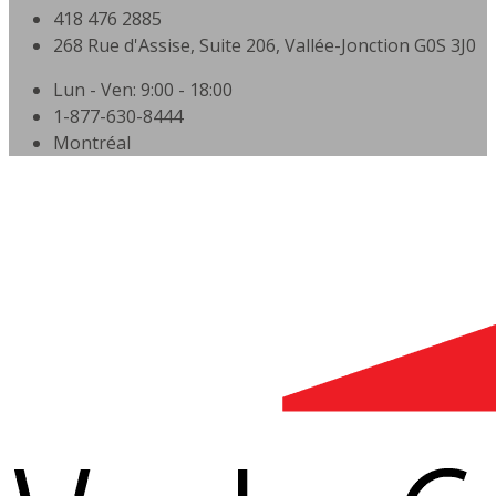
418 476 2885
268 Rue d'Assise, Suite 206, Vallée-Jonction G0S 3J0
Lun - Ven: 9:00 - 18:00
1-877-630-8444
Montréal