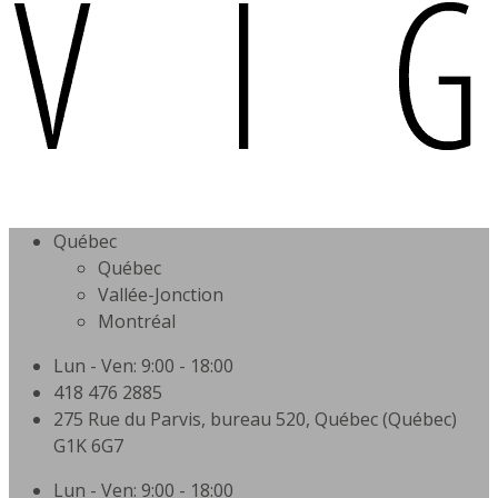
Québec
Québec
Vallée-Jonction
Montréal
Lun - Ven: 9:00 - 18:00
418 476 2885
275 Rue du Parvis, bureau 520, Québec (Québec)
G1K 6G7
Lun - Ven: 9:00 - 18:00