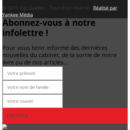
© 2019 Vigi Québec - Tout droit réservé -
Réalisé par
Yankee Média
Abonnez-vous à notre
infolettre !
Pour vous tenir informé des dernières
nouvelles du cabinet, de la sortie de notre
livre ou de nos articles…
ENVOYER