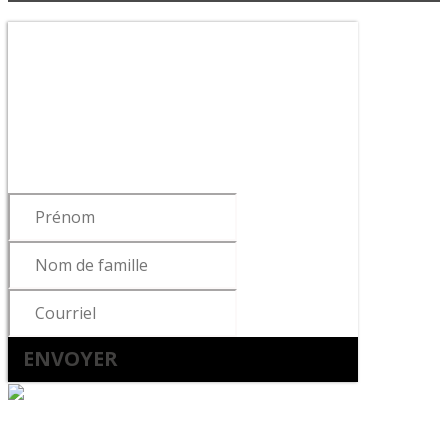
Abonnez-vous à notre
infolettre !
Pour vous tenir informé des dernières
nouvelles du cabinet, de la sortie de
notre livre ou de nos articles…
ENVOYER