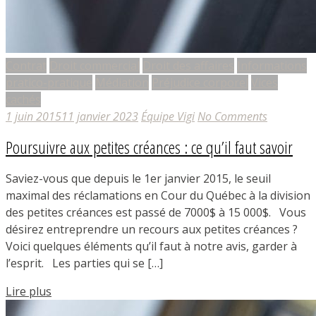
Contrat
Droit commercial
Droit des affaires
Informations
pratico-pratique
Médiation
Préjudice corporel
Vices
cachés
1 juin 2015
11 janvier 2023
Équipe Vigi
No Comments
Poursuivre aux petites créances : ce qu’il faut savoir
Saviez-vous que depuis le 1er janvier 2015, le seuil
maximal des réclamations en Cour du Québec à la division
des petites créances est passé de 7000$ à 15 000$. Vous
désirez entreprendre un recours aux petites créances ?
Voici quelques éléments qu’il faut à notre avis, garder à
l’esprit. Les parties qui se […]
Lire plus