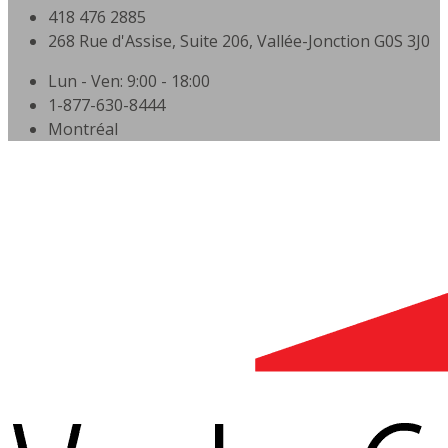
418 476 2885
268 Rue d'Assise, Suite 206, Vallée-Jonction G0S 3J0
Lun - Ven: 9:00 - 18:00
1-877-630-8444
Montréal