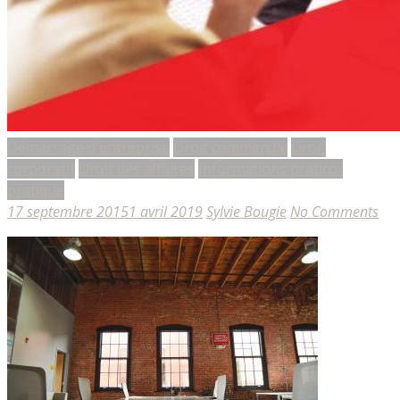
Démarrage d'entreprise
Droit commercial
Droit
corporatif
Droit des affaires
Informations pratico-
pratique
17 septembre 2015
1 avril 2019
Sylvie Bougie
No Comments