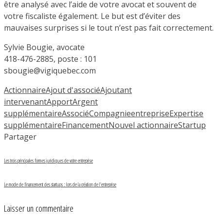
être analysé avec l’aide de votre avocat et souvent de
votre fiscaliste également. Le but est d’éviter des
mauvaises surprises si le tout n’est pas fait correctement.
Sylvie Bougie, avocate
418-476-2885, poste : 101
sbougie@vigiquebec.com
Actionnaire
Ajout d'associé
Ajoutant
intervenant
Apport
Argent
supplémentaire
Associé
Compagnie
entreprise
Expertise
supplémentaire
Financement
Nouvel actionnaire
Startup
Partager
Les trois principales formes juridiques de votre entreprise
Le mode de financement des startups : lors de la création de l’entreprise
Laisser un commentaire