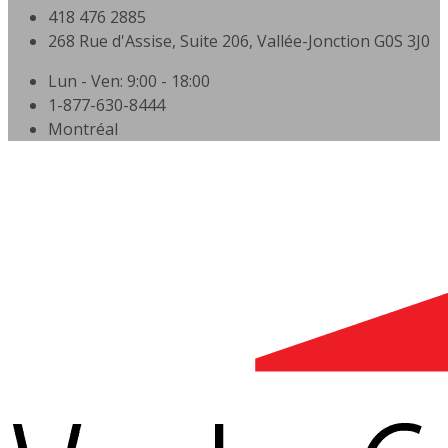
418 476 2885
268 Rue d'Assise, Suite 206, Vallée-Jonction G0S 3J0
Lun - Ven: 9:00 - 18:00
1-877-630-8444
Montréal