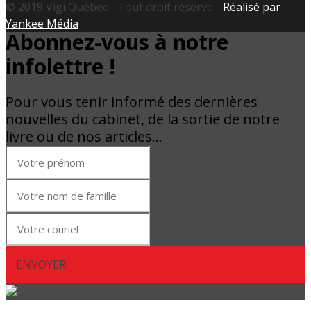
© 2019 Vigi Québec - Tout droit réservé -
Réalisé par
Yankee Média
Abonnez-vous à notre
infolettre !
Pour vous tenir informé des dernières
nouvelles du cabinet, de la sortie de notre
livre ou de nos articles…
ENVOYER