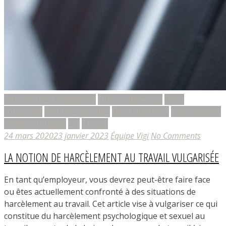
Démarrage d'entreprise
Droit commercial
Droit
corporatif
Droit des affaires
Droit du travail
Informations
pratico-pratique
Loi
Travail
24 mars 2020
23 janvier 2023
Équipe Vigi
No Comments
LA NOTION DE HARCÈLEMENT AU TRAVAIL VULGARISÉE
En tant qu’employeur, vous devrez peut-être faire face
ou êtes actuellement confronté à des situations de
harcèlement au travail. Cet article vise à vulgariser ce qui
constitue du harcèlement psychologique et sexuel au