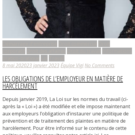
Démarrage d'entreprise
Droit commercial
Droit
corporatif
Droit des affaires
Droit du travail
Informations
pratico-pratique
Loi
Travail
8 mai 2020
23 janvier 2023
Équipe Vigi
No Comments
LES OBLIGATIONS DE L’EMPLOYEUR EN MATIÈRE DE
HARCÈLEMENT
Depuis janvier 2019, La Loi sur les normes du travail (ci-
après la « Loi ») a été modifiée et elle impose maintenant
aux employeurs l’obligation d’instaurer une politique de
prévention et de traitement des plaintes en matière de
harcèlement. Pour être informé sur le contenu de cette