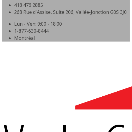
418 476 2885
268 Rue d'Assise, Suite 206, Vallée-Jonction G0S 3J0
Lun - Ven: 9:00 - 18:00
1-877-630-8444
Montréal