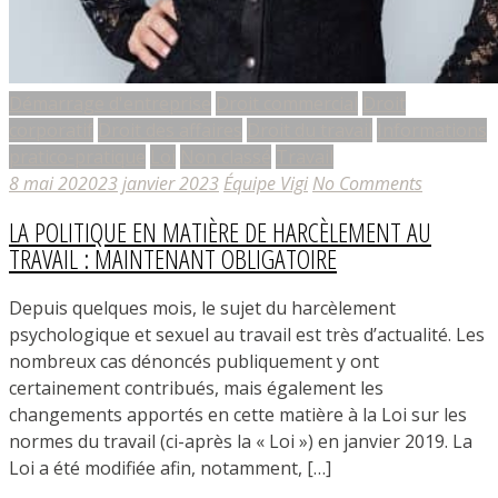
Démarrage d'entreprise
Droit commercial
Droit
corporatif
Droit des affaires
Droit du travail
Informations
pratico-pratique
Loi
Non classé
Travail
8 mai 2020
23 janvier 2023
Équipe Vigi
No Comments
LA POLITIQUE EN MATIÈRE DE HARCÈLEMENT AU
TRAVAIL : MAINTENANT OBLIGATOIRE
Depuis quelques mois, le sujet du harcèlement
psychologique et sexuel au travail est très d’actualité. Les
nombreux cas dénoncés publiquement y ont
certainement contribués, mais également les
changements apportés en cette matière à la Loi sur les
normes du travail (ci-après la « Loi ») en janvier 2019. La
Loi a été modifiée afin, notamment, […]