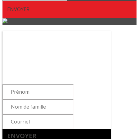
ENVOYER
Abonnez-vous à notre
infolettre !
Pour vous tenir informé des dernières
nouvelles du cabinet, de la sortie de
notre livre ou de nos articles…
ENVOYER