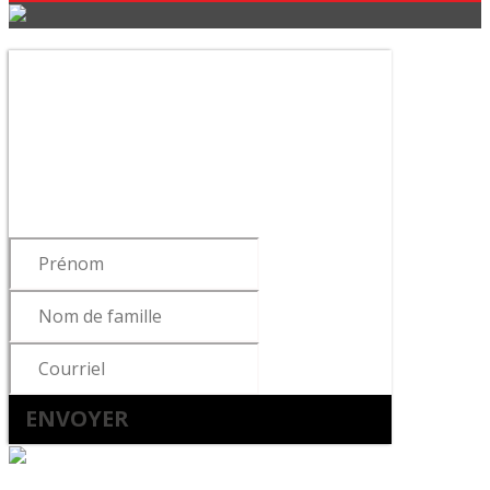
Abonnez-vous à notre
infolettre !
Pour vous tenir informé des dernières
nouvelles du cabinet, de la sortie de
notre livre ou de nos articles…
ENVOYER