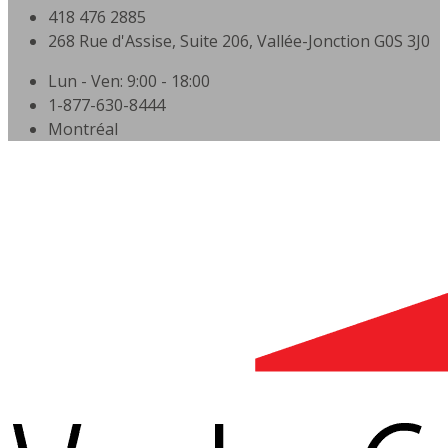
418 476 2885
268 Rue d'Assise, Suite 206, Vallée-Jonction G0S 3J0
Lun - Ven: 9:00 - 18:00
1-877-630-8444
Montréal