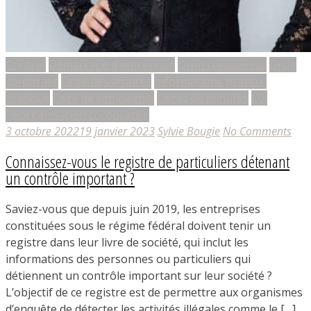
Contrat
Démarrage d'entreprise
Droit commercial
Droit
corporatif
Droit des affaires
Informations pratico-
pratique
Livre de compagnie
Livres de minutes
Loi
Réorganisation corporative
3 octobre 2022
19 janvier 2023
Sylvie Bougie
No Comments
Connaissez-vous le registre de particuliers détenant
un contrôle important ?
Saviez-vous que depuis juin 2019, les entreprises
constituées sous le régime fédéral doivent tenir un
registre dans leur livre de société, qui inclut les
informations des personnes ou particuliers qui
détiennent un contrôle important sur leur société ?
L’objectif de ce registre est de permettre aux organismes
d’enquête de détecter les activités illégales comme le […]