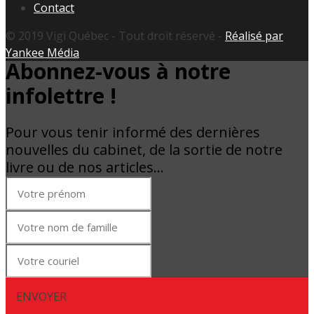
Contact
© 2019 Vigi Québec - Tout droit réservé -
Réalisé par
Yankee Média
Abonnez-vous à notre
infolettre !
Pour vous tenir informé des dernières
nouvelles du cabinet, de la sortie de notre
livre ou de nos articles…
ENVOYER