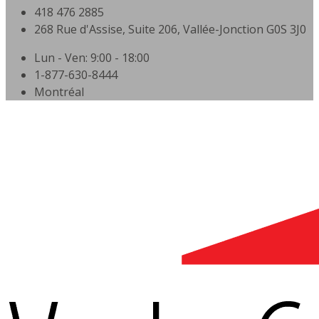
418 476 2885
268 Rue d'Assise, Suite 206, Vallée-Jonction G0S 3J0
Lun - Ven: 9:00 - 18:00
1-877-630-8444
Montréal