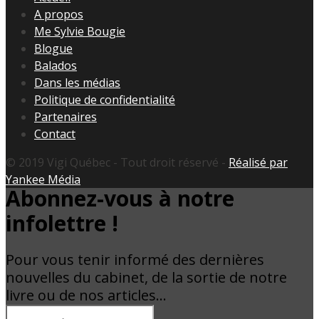
A propos
Me Sylvie Bougie
Blogue
Balados
Dans les médias
Politique de confidentialité
Partenaires
Contact
© 2019 Vigi Québec - Tout droit réservé -
Réalisé par
Yankee Média
Abonnez-vous à notre
infolettre !
Pour vous tenir informé des dernières
nouvelles du cabinet, de la sortie de notre
livre ou de nos articles…