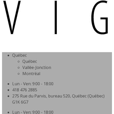
Québec
Québec
Vallée-Jonction
Montréal
Lun - Ven: 9:00 - 18:00
418 476 2885
275 Rue du Parvis, bureau 520, Québec (Québec)
G1K 6G7
Lun - Ven: 9:00 - 18:00