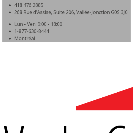
418 476 2885
268 Rue d'Assise, Suite 206, Vallée-Jonction G0S 3J0
Lun - Ven: 9:00 - 18:00
1-877-630-8444
Montréal