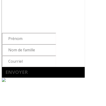
infolettre !
Pour vous tenir informé des dernières
nouvelles du cabinet, de la sortie de
notre livre ou de nos articles…
ENVOYER