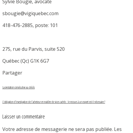
Sylvie Bougie, avocate
sbougie@vigiquebec.com
418-476-2885, poste: 101
275, rue du Parvis, suite 520
Québec (Qc) G1K 6G7
Partager
La prestation consécutive au décès
L’obligation d’investigation de l’acheteur en matière de vices cachés : le recours à un expert est-il nécessaire ?
Laisser un commentaire
Votre adresse de messagerie ne sera pas publiée.
Les