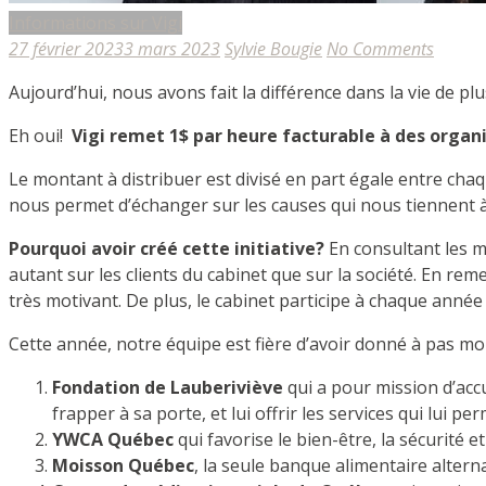
Informations sur Vigi
27 février 2023
3 mars 2023
Sylvie Bougie
No Comments
Aujourd’hui, nous avons fait la différence dans la vie de 
Eh oui!
Vigi remet 1$ par heure facturable à des organi
Le montant à distribuer est divisé en part égale entre chaq
nous permet d’échanger sur les causes qui nous tiennent 
Pourquoi avoir
créé
cette in
itiative?
En consultant les m
autant sur les clients du cabinet que sur la société. En r
très motivant. De plus, le cabinet participe à chaque anné
Cette année, notre équipe est fière d’avoir donné à pas mo
Fondation de Lauberiviève
qui a pour mission d’acc
frapper à sa porte, et lui offrir les services qui lui 
YWCA Québec
qui favorise le bien-être, la sécurité e
Moisson Québec
, la seule banque alimentaire alter