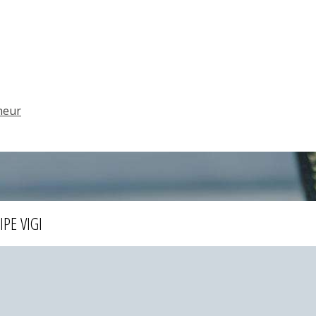
neur
PE VIGI