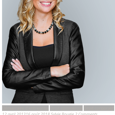
Démarrage d'entreprise
Droit commercial
Droit corporatif
12 avril 2013
16 août 2018
Sylvie Bougie
2 Comments