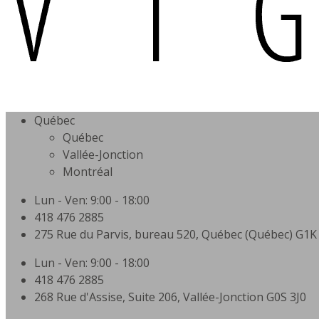
Québec
Québec
Vallée-Jonction
Montréal
Lun - Ven: 9:00 - 18:00
418 476 2885
275 Rue du Parvis, bureau 520, Québec (Québec) G1K
Lun - Ven: 9:00 - 18:00
418 476 2885
268 Rue d'Assise, Suite 206, Vallée-Jonction G0S 3J0