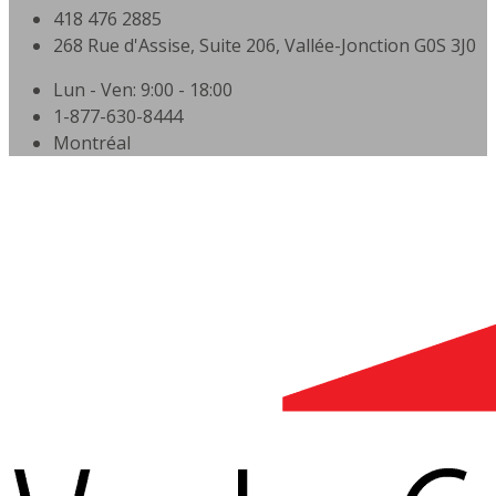
418 476 2885
268 Rue d'Assise, Suite 206, Vallée-Jonction G0S 3J0
Lun - Ven: 9:00 - 18:00
1-877-630-8444
Montréal