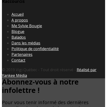
Raccourcis
Accueil
A propos
Me Sylvie Bougie
Blogue
Balados
Dans les médias
Politique de confidentialité
Partenaires
Contact
© 2019 Vigi Québec - Tout droit réservé -
Réalisé par
Yankee Média
Abonnez-vous à notre
infolettre !
Pour vous tenir informé des dernières