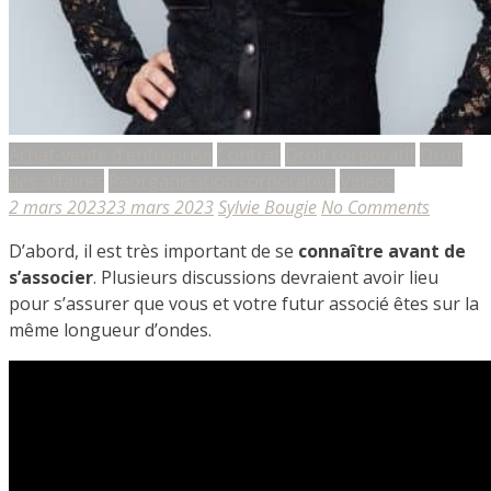
Achat-vente d'entreprise
Contrat
Droit corporatif
Droit
des affaires
Réorganisation corporative
Vidéos
2 mars 2023
23 mars 2023
Sylvie Bougie
No Comments
D’abord, il est très important de se
connaître avant de
s’associer
. Plusieurs discussions devraient avoir lieu
pour s’assurer que vous et votre futur associé êtes sur la
même longueur d’ondes.