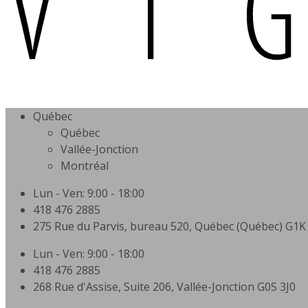
Québec
Québec
Vallée-Jonction
Montréal
Lun - Ven: 9:00 - 18:00
418 476 2885
275 Rue du Parvis, bureau 520, Québec (Québec) G1K
Lun - Ven: 9:00 - 18:00
418 476 2885
268 Rue d'Assise, Suite 206, Vallée-Jonction G0S 3J0