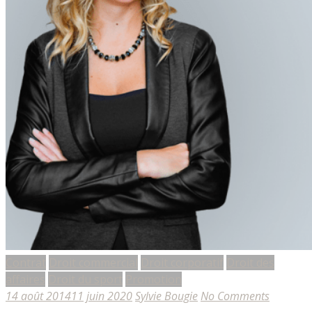
Contrat
Droit commercial
Droit corporatif
Droit des
affaires
Droit du sport
Promotion
14 août 2014
11 juin 2020
Sylvie Bougie
No Comments