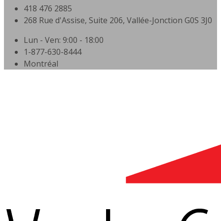
418 476 2885
268 Rue d'Assise, Suite 206, Vallée-Jonction G0S 3J0
Lun - Ven: 9:00 - 18:00
1-877-630-8444
Montréal