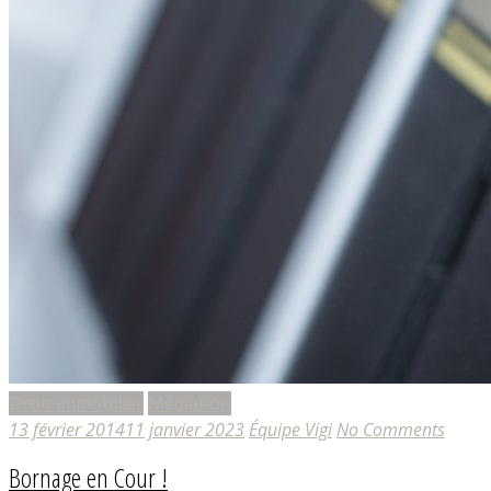
Droit immobilier
Médiation
13 février 2014
11 janvier 2023
Équipe Vigi
No Comments
Bornage en Cour !