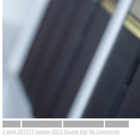
Contrat
Droit commercial
Droit des affaires
Médiation
2 avril 2015
11 janvier 2023
Équipe Vigi
No Comments